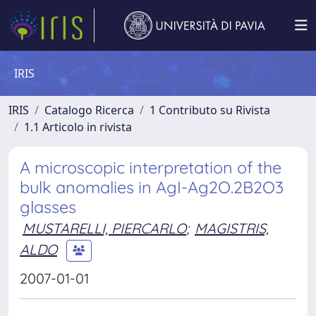
IRIS
IRIS
Catalogo Ricerca
1 Contributo su Rivista
1.1 Articolo in rivista
A microscopic interpretation of the
bulk anomalies in AgI-Ag2O.2B2O3
glasses
MUSTARELLI, PIERCARLO
;
MAGISTRIS,
ALDO
2007-01-01