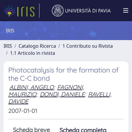
IRIS
IRIS
Catalogo Ricerca
1 Contributo su Rivista
1.1 Articolo in rivista
Photocatalysis for the formation of
the C-C bond
ALBINI, ANGELO
;
FAGNONI,
MAURIZIO
;
DONDI, DANIELE
;
RAVELLI,
DAVIDE
2007-01-01
Scheda breve
Scheda completa