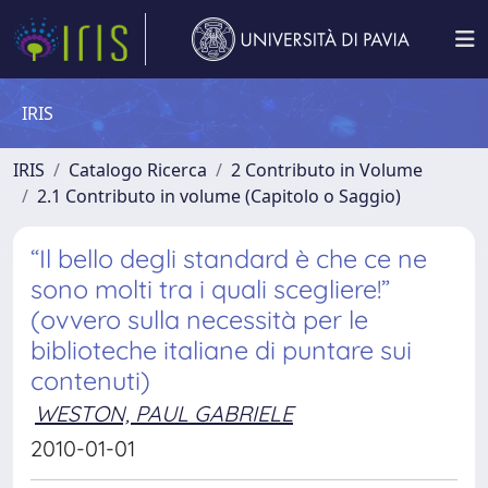
IRIS
IRIS
Catalogo Ricerca
2 Contributo in Volume
2.1 Contributo in volume (Capitolo o Saggio)
“Il bello degli standard è che ce ne
sono molti tra i quali scegliere!”
(ovvero sulla necessità per le
biblioteche italiane di puntare sui
contenuti)
WESTON, PAUL GABRIELE
2010-01-01