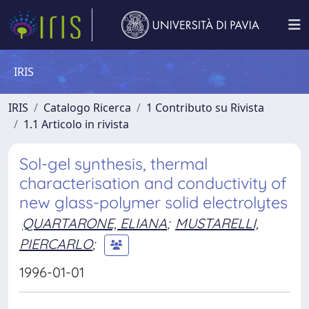
IRIS
IRIS
Catalogo Ricerca
1 Contributo su Rivista
1.1 Articolo in rivista
Sol-gel synthesis, thermal
characterisation and conductivity of
new glass-polymer solid electrolytes
QUARTARONE, ELIANA
;
MUSTARELLI,
PIERCARLO
;
1996-01-01