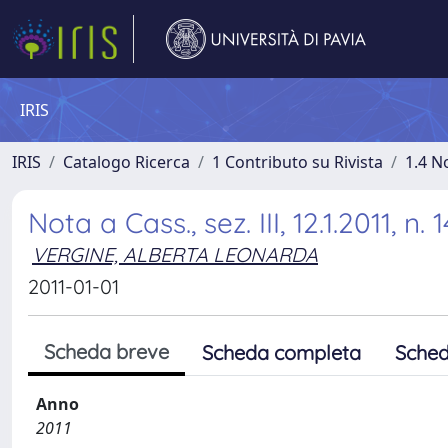
IRIS
IRIS
Catalogo Ricerca
1 Contributo su Rivista
1.4 N
Nota a Cass., sez. III, 12.1.2011, n.
VERGINE, ALBERTA LEONARDA
2011-01-01
Scheda breve
Scheda completa
Sched
Anno
2011