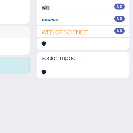
ND
ND
ND
social impact