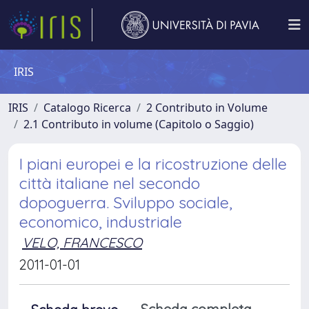
IRIS
IRIS
Catalogo Ricerca
2 Contributo in Volume
2.1 Contributo in volume (Capitolo o Saggio)
I piani europei e la ricostruzione delle
città italiane nel secondo
dopoguerra. Sviluppo sociale,
economico, industriale
VELO, FRANCESCO
2011-01-01