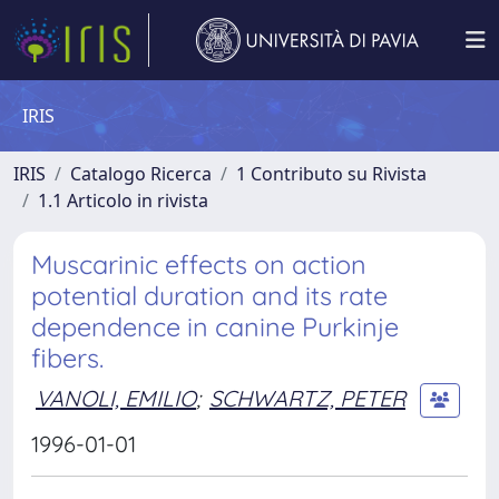
IRIS
IRIS
Catalogo Ricerca
1 Contributo su Rivista
1.1 Articolo in rivista
Muscarinic effects on action
potential duration and its rate
dependence in canine Purkinje
fibers.
VANOLI, EMILIO
;
SCHWARTZ, PETER
1996-01-01