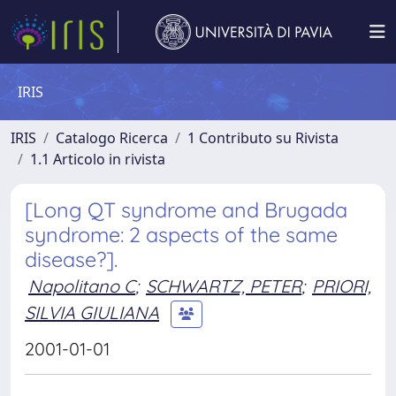
IRIS
IRIS
Catalogo Ricerca
1 Contributo su Rivista
1.1 Articolo in rivista
[Long QT syndrome and Brugada
syndrome: 2 aspects of the same
disease?].
Napolitano C
;
SCHWARTZ, PETER
;
PRIORI,
SILVIA GIULIANA
2001-01-01