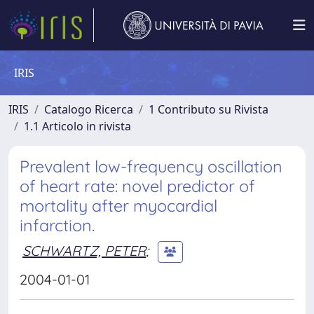
IRIS
IRIS
Catalogo Ricerca
1 Contributo su Rivista
1.1 Articolo in rivista
Prevalent low-frequency oscillation
of heart rate: novel predictor of
mortality after myocardial
infarction.
SCHWARTZ, PETER
;
2004-01-01