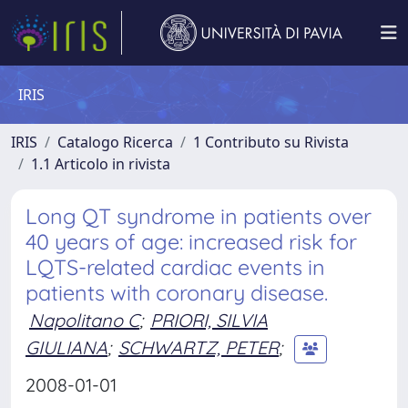
IRIS
IRIS
Catalogo Ricerca
1 Contributo su Rivista
1.1 Articolo in rivista
Long QT syndrome in patients over
40 years of age: increased risk for
LQTS-related cardiac events in
patients with coronary disease.
Napolitano C
;
PRIORI, SILVIA
GIULIANA
;
SCHWARTZ, PETER
;
2008-01-01