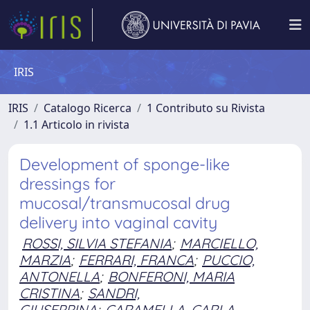
IRIS
IRIS
Catalogo Ricerca
1 Contributo su Rivista
1.1 Articolo in rivista
Development of sponge-like
dressings for
mucosal/transmucosal drug
delivery into vaginal cavity
ROSSI, SILVIA STEFANIA
;
MARCIELLO,
MARZIA
;
FERRARI, FRANCA
;
PUCCIO,
ANTONELLA
;
BONFERONI, MARIA
CRISTINA
;
SANDRI,
GIUSEPPINA
;
CARAMELLA, CARLA