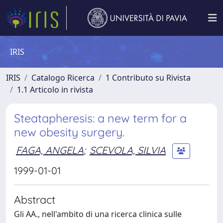
IRIS
IRIS
Catalogo Ricerca
1 Contributo su Rivista
1.1 Articolo in rivista
Steatapheresis: a new term for a
new obesity surgery.
FAGA, ANGELA
;
SCEVOLA, SILVIA
1999-01-01
Abstract
Gli AA., nell'ambito di una ricerca clinica sulle