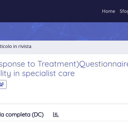
Home
Sfo
ticolo in rivista
onse to Treatment)Questionnair
ity in specialist care
a completa (DC)