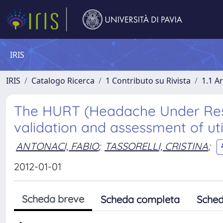
IRIS
IRIS
Catalogo Ricerca
1 Contributo su Rivista
1.1 Ar
The HURT (Headache Under Resp
validation and assessment of util
ANTONACI, FABIO
;
TASSORELLI, CRISTINA
;
2012-01-01
Scheda breve
Scheda completa
Sched