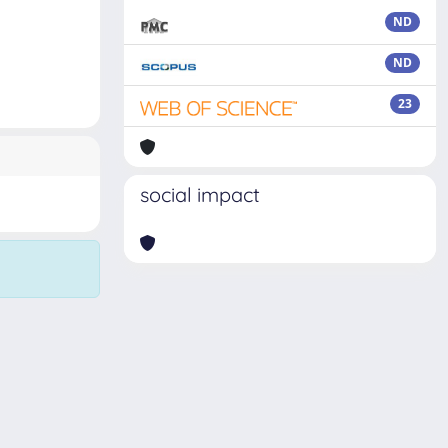
ND
ND
23
social impact