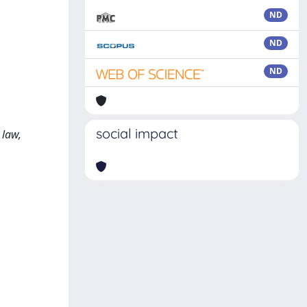
ND
ND
ND
,
social impact
 law,