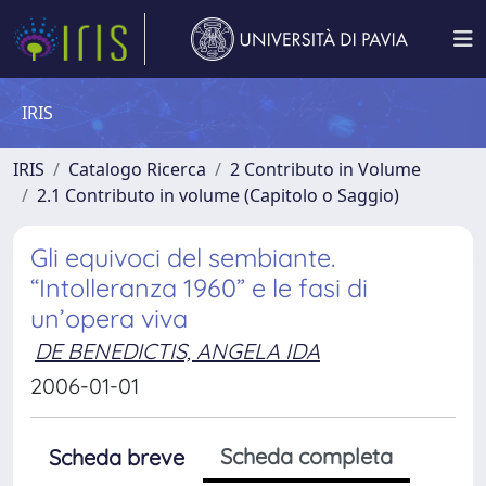
IRIS
IRIS
Catalogo Ricerca
2 Contributo in Volume
2.1 Contributo in volume (Capitolo o Saggio)
Gli equivoci del sembiante.
“Intolleranza 1960” e le fasi di
un’opera viva
DE BENEDICTIS, ANGELA IDA
2006-01-01
Scheda completa
Scheda breve