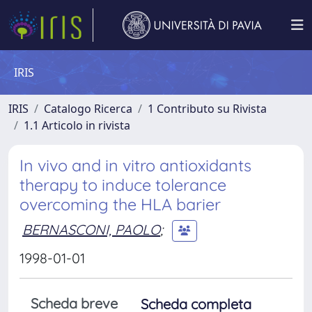
IRIS
IRIS
Catalogo Ricerca
1 Contributo su Rivista
1.1 Articolo in rivista
In vivo and in vitro antioxidants
therapy to induce tolerance
overcoming the HLA barier
BERNASCONI, PAOLO
;
1998-01-01
Scheda breve
Scheda completa