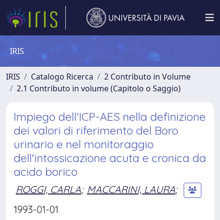
IRIS
IRIS
Catalogo Ricerca
2 Contributo in Volume
2.1 Contributo in volume (Capitolo o Saggio)
Impiego dell'ICP-AES nella definizione
dei valori di riferimento del Boro
urinario e nel monitoraggio
dell'intossicazione acuta e cronica da
acido borico
ROGGI, CARLA
;
MACCARINI, LAURA
;
1993-01-01