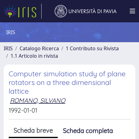
IRIS
IRIS
Catalogo Ricerca
1 Contributo su Rivista
1.1 Articolo in rivista
Computer simulation study of plane
rotators on a three dimensional
lattice
ROMANO, SILVANO
1992-01-01
Scheda breve
Scheda completa