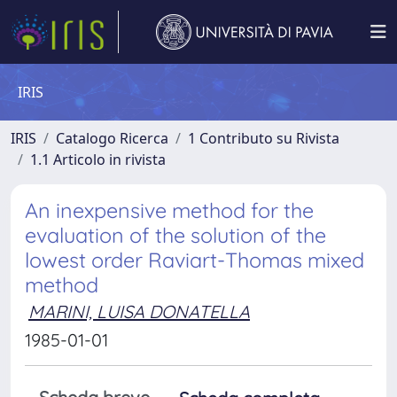
IRIS
IRIS
Catalogo Ricerca
1 Contributo su Rivista
1.1 Articolo in rivista
An inexpensive method for the
evaluation of the solution of the
lowest order Raviart-Thomas mixed
method
MARINI, LUISA DONATELLA
1985-01-01