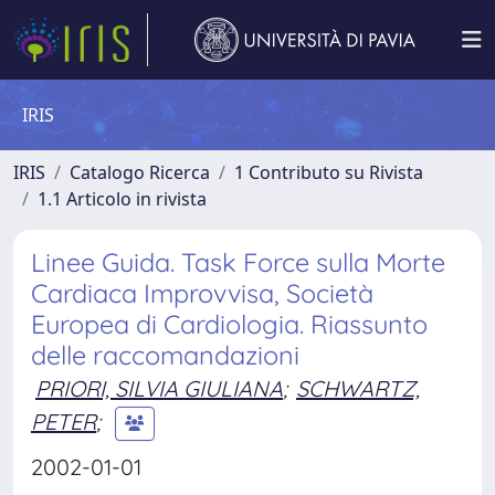
IRIS
IRIS
Catalogo Ricerca
1 Contributo su Rivista
1.1 Articolo in rivista
Linee Guida. Task Force sulla Morte
Cardiaca Improvvisa, Società
Europea di Cardiologia. Riassunto
delle raccomandazioni
PRIORI, SILVIA GIULIANA
;
SCHWARTZ,
PETER
;
2002-01-01