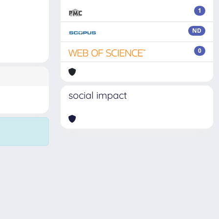
1
ND
0
social impact