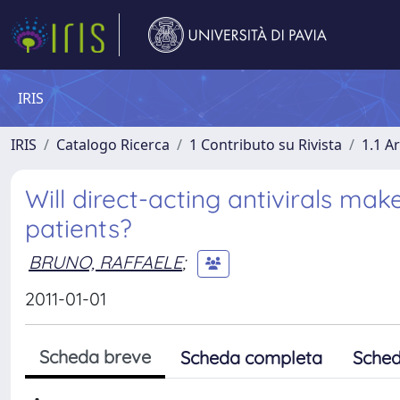
IRIS
IRIS
Catalogo Ricerca
1 Contributo su Rivista
1.1 Ar
Will direct-acting antivirals ma
patients?
BRUNO, RAFFAELE
;
2011-01-01
Scheda breve
Scheda completa
Sched