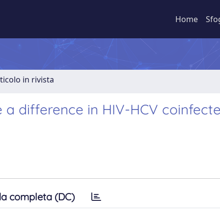
Home
Sfo
ticolo in rivista
ke a difference in HIV-HCV coinfect
a completa (DC)