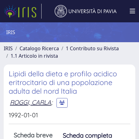
IRIS
IRIS
Catalogo Ricerca
1 Contributo su Rivista
1.1 Articolo in rivista
Lipidi della dieta e profilo acidico
eritrocitario di una popolazione
adulta del nord Italia
ROGGI, CARLA
;
1992-01-01
Scheda breve
Scheda completa