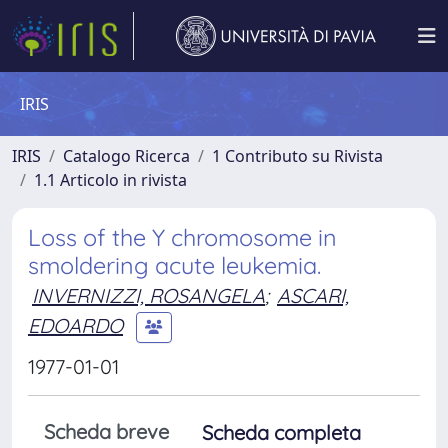
IRIS
IRIS
Catalogo Ricerca
1 Contributo su Rivista
1.1 Articolo in rivista
Loss of the Y chromosome in
smoldering acute leukemia.
INVERNIZZI, ROSANGELA
;
ASCARI,
EDOARDO
1977-01-01
Scheda breve
Scheda completa