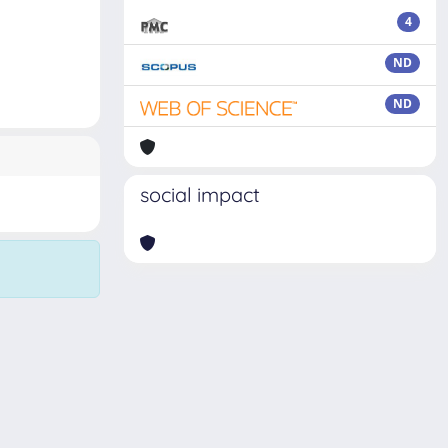
4
ND
ND
social impact