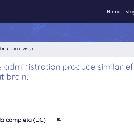
Home
Sfo
ticolo in rivista
administration produce similar ef
t brain.
a completa (DC)