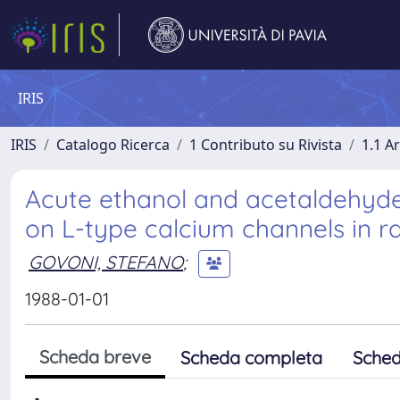
IRIS
IRIS
Catalogo Ricerca
1 Contributo su Rivista
1.1 Ar
Acute ethanol and acetaldehyde 
on L-type calcium channels in ra
GOVONI, STEFANO
;
1988-01-01
Scheda breve
Scheda completa
Sched