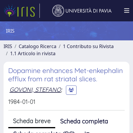
IRIS
IRIS
Catalogo Ricerca
1 Contributo su Rivista
1.1 Articolo in rivista
Dopamine enhances Met-enkephalin
efflux from rat striatal slices.
GOVONI, STEFANO
;
1984-01-01
Scheda breve
Scheda completa