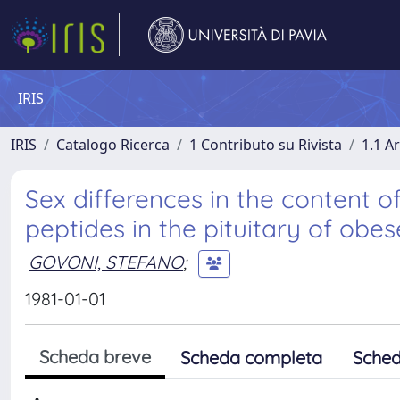
IRIS
IRIS
Catalogo Ricerca
1 Contributo su Rivista
1.1 Ar
Sex differences in the content o
peptides in the pituitary of obe
GOVONI, STEFANO
;
1981-01-01
Scheda breve
Scheda completa
Sched