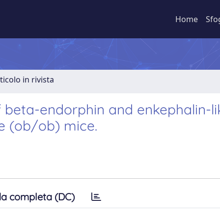
Home
Sfo
ticolo in rivista
f beta-endorphin and enkephalin-li
se (ob/ob) mice.
a completa (DC)