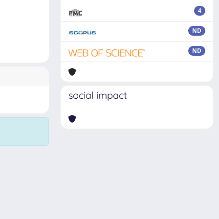
4
ND
ND
social impact