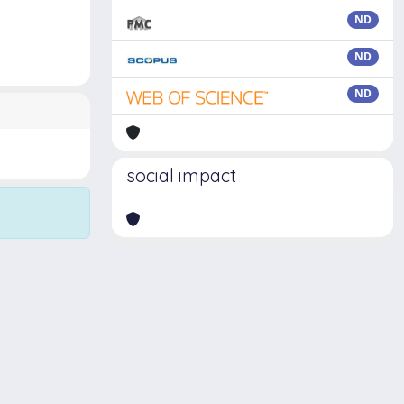
ND
ND
ND
social impact