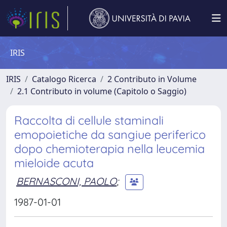
IRIS
IRIS
Catalogo Ricerca
2 Contributo in Volume
2.1 Contributo in volume (Capitolo o Saggio)
Raccolta di cellule staminali
emopoietiche da sangiue periferico
dopo chemioterapia nella leucemia
mieloide acuta
BERNASCONI, PAOLO
;
1987-01-01