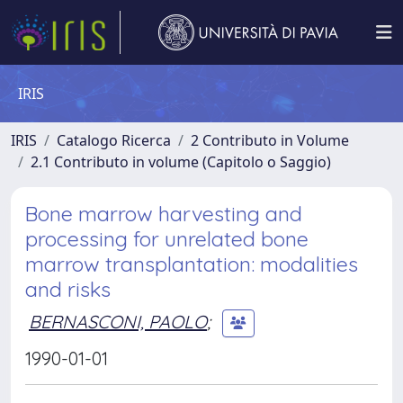
IRIS
IRIS
Catalogo Ricerca
2 Contributo in Volume
2.1 Contributo in volume (Capitolo o Saggio)
Bone marrow harvesting and
processing for unrelated bone
marrow transplantation: modalities
and risks
BERNASCONI, PAOLO
;
1990-01-01