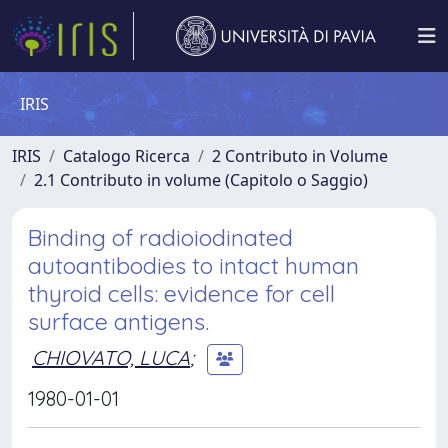
IRIS
IRIS
Catalogo Ricerca
2 Contributo in Volume
2.1 Contributo in volume (Capitolo o Saggio)
Binding of radioiodinated
autoantibodies to intact human
thyroid cells: evidence for cell
surface antigens.
CHIOVATO, LUCA
;
1980-01-01