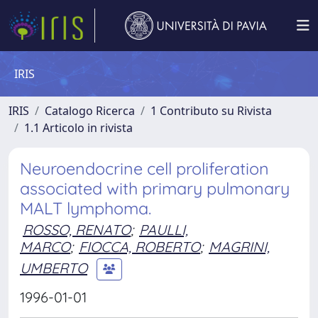
IRIS
IRIS
Catalogo Ricerca
1 Contributo su Rivista
1.1 Articolo in rivista
Neuroendocrine cell proliferation
associated with primary pulmonary
MALT lymphoma.
ROSSO, RENATO
;
PAULLI,
MARCO
;
FIOCCA, ROBERTO
;
MAGRINI,
UMBERTO
1996-01-01