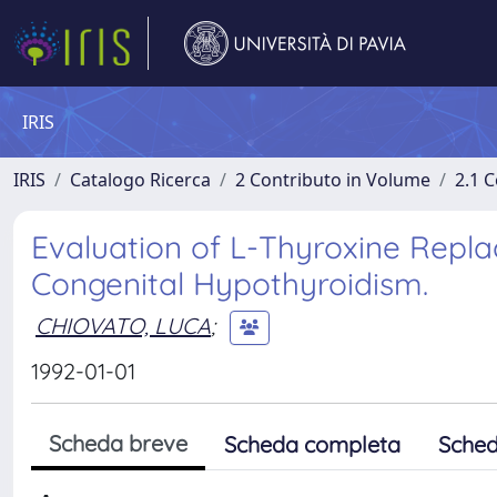
IRIS
IRIS
Catalogo Ricerca
2 Contributo in Volume
2.1 C
Evaluation of L-Thyroxine Repla
Congenital Hypothyroidism.
CHIOVATO, LUCA
;
1992-01-01
Scheda breve
Scheda completa
Sched