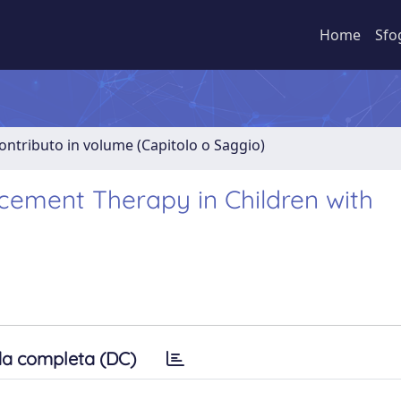
Home
Sfo
ontributo in volume (Capitolo o Saggio)
cement Therapy in Children with
a completa (DC)