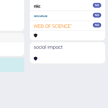
ND
ND
ND
social impact