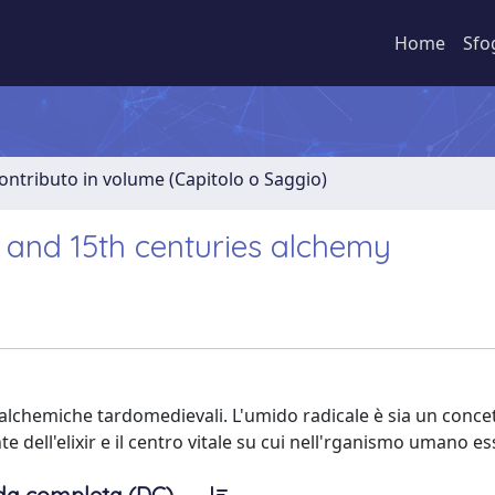
Home
Sfo
ontributo in volume (Capitolo o Saggio)
th and 15th centuries alchemy
ve alchemiche tardomedievali. L'umido radicale è sia un conce
nte dell'elixir e il centro vitale su cui nell'rganismo umano e