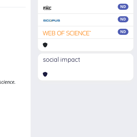
ND
ND
ND
social impact
science.