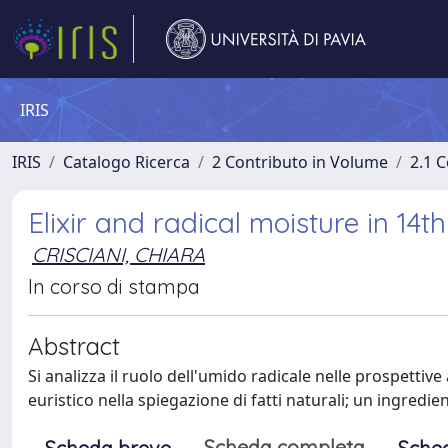
IRIS
IRIS
Catalogo Ricerca
2 Contributo in Volume
2.1 C
Elixir and radical moisture in 14
CRISCIANI, CHIARA
In corso di stampa
Abstract
Si analizza il ruolo dell'umido radicale nelle prospetti
euristico nella spiegazione di fatti naturali; un ingredie
Scheda completa