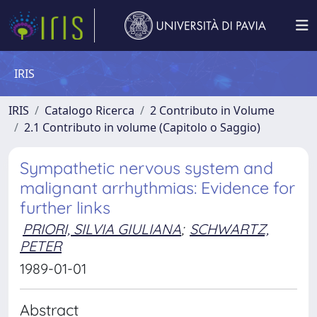
IRIS
IRIS
Catalogo Ricerca
2 Contributo in Volume
2.1 Contributo in volume (Capitolo o Saggio)
Sympathetic nervous system and
malignant arrhythmias: Evidence for
further links
PRIORI, SILVIA GIULIANA
;
SCHWARTZ,
PETER
1989-01-01
Abstract