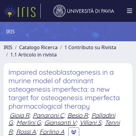
IRIS
IRIS
Catalogo Ricerca
1 Contributo su Rivista
1.1 Articolo in rivista
Impaired osteoblastogenesis in a
murine model of dominant
osteogenesis imperfecta: a new
target for osteogenesis imperfecta
pharmacological therapy
Gioia R
;
Panaroni C
;
Besio R
;
Palladini
G
;
Merlini G
;
Giansanti V
;
Villani S
;
Tenni
R
;
Rossi A
;
Forlino A