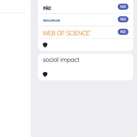
ND
ND
ND
social impact