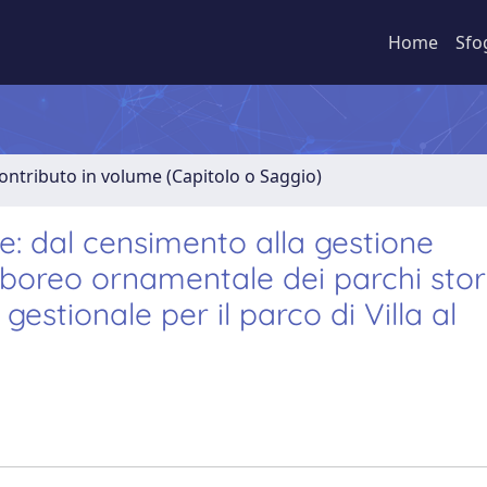
Home
Sfo
ontributo in volume (Capitolo o Saggio)
e: dal censimento alla gestione
oreo ornamentale dei parchi stori
stionale per il parco di Villa al