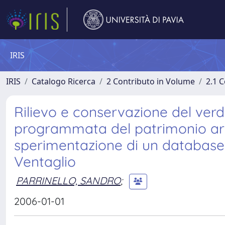
IRIS
IRIS
Catalogo Ricerca
2 Contributo in Volume
2.1 C
Rilievo e conservazione del verd
programmata del patrimonio arb
sperimentazione di un database ge
Ventaglio
PARRINELLO, SANDRO
;
2006-01-01