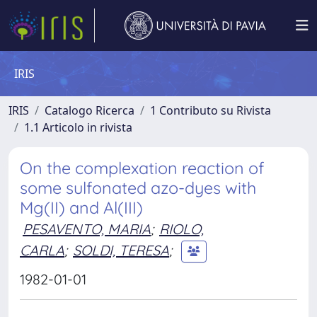
IRIS
IRIS
Catalogo Ricerca
1 Contributo su Rivista
1.1 Articolo in rivista
On the complexation reaction of
some sulfonated azo-dyes with
Mg(II) and Al(III)
PESAVENTO, MARIA
;
RIOLO,
CARLA
;
SOLDI, TERESA
;
1982-01-01