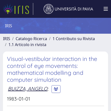
IRIS
IRIS
Catalogo Ricerca
1 Contributo su Rivista
1.1 Articolo in rivista
Visual-vestibular interaction in the
control of eye movements:
mathematical modelling and
computer simulation
BUIZZA, ANGELO
;
1983-01-01