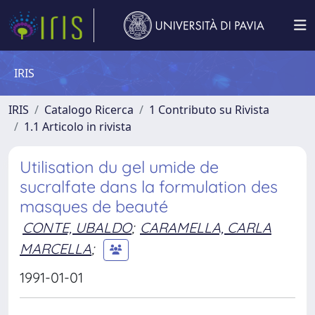
IRIS
IRIS
Catalogo Ricerca
1 Contributo su Rivista
1.1 Articolo in rivista
Utilisation du gel umide de
sucralfate dans la formulation des
masques de beauté
CONTE, UBALDO
;
CARAMELLA, CARLA
MARCELLA
;
1991-01-01