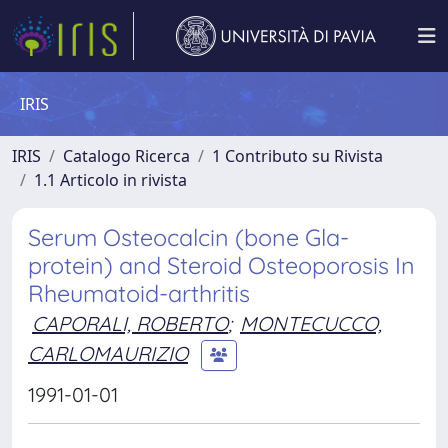
IRIS
IRIS
Catalogo Ricerca
1 Contributo su Rivista
1.1 Articolo in rivista
Serum Osteocalcin (bone Gla-
protein) and Steroid Osteoporosis In
Rheumatoid-arthritis
CAPORALI, ROBERTO
;
MONTECUCCO,
CARLOMAURIZIO
1991-01-01