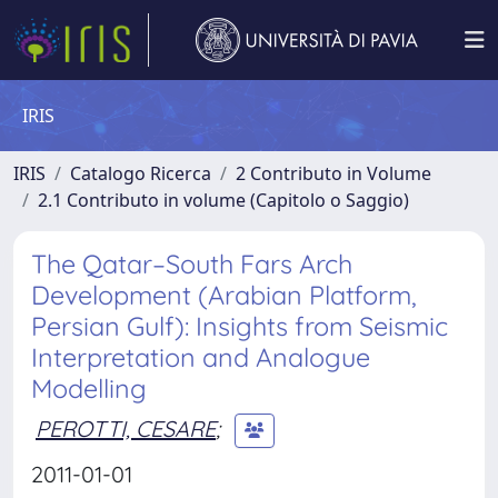
IRIS
IRIS
Catalogo Ricerca
2 Contributo in Volume
2.1 Contributo in volume (Capitolo o Saggio)
The Qatar–South Fars Arch
Development (Arabian Platform,
Persian Gulf): Insights from Seismic
Interpretation and Analogue
Modelling
PEROTTI, CESARE
;
2011-01-01