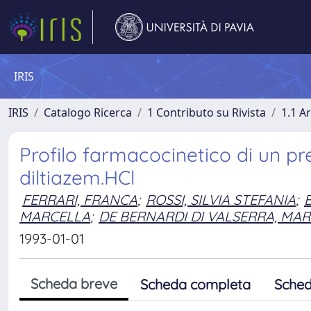
IRIS
IRIS
Catalogo Ricerca
1 Contributo su Rivista
1.1 Ar
Profilo farmacocinetico di un p
diltiazem.HCl
FERRARI, FRANCA
;
ROSSI, SILVIA STEFANIA
;
MARCELLA
;
DE BERNARDI DI VALSERRA, MAR
1993-01-01
Scheda breve
Scheda completa
Sched