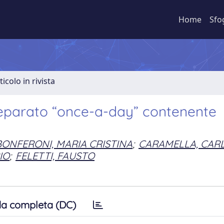
Home
Sfo
ticolo in rivista
reparato “once-a-day” contenente
BONFERONI, MARIA CRISTINA
;
CARAMELLA, CAR
IO
;
FELETTI, FAUSTO
a completa (DC)