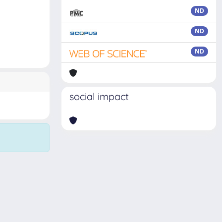
ND
ND
ND
social impact