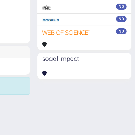
ND
ND
ND
social impact