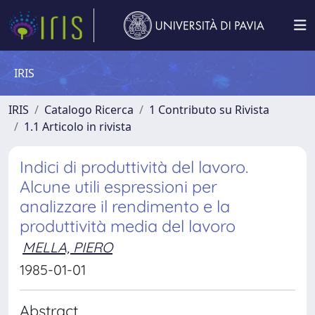
IRIS
IRIS
Catalogo Ricerca
1 Contributo su Rivista
1.1 Articolo in rivista
Indici di produttività del lavoro.
Alcune utili espressioni per
analizzare il rendimento e la
produttività media del lavoro
MELLA, PIERO
1985-01-01
Abstract