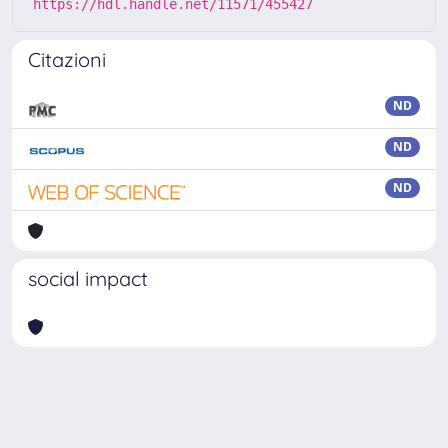
https://hdl.handle.net/11571/455427
Citazioni
ND
ND
ND
social impact
Powered by
IRIS
-
about IRIS
-