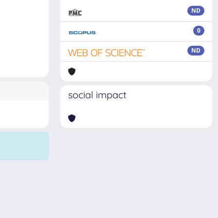
ND
0
ND
social impact