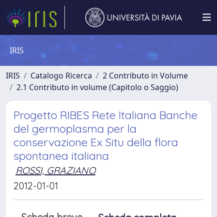
IRIS
IRIS
Catalogo Ricerca
2 Contributo in Volume
2.1 Contributo in volume (Capitolo o Saggio)
Progetto RIBES Rete Italiana Banche
del germoplasma per la
conservazione Ex Situ della flora
spontanea italiana
ROSSI, GRAZIANO
2012-01-01