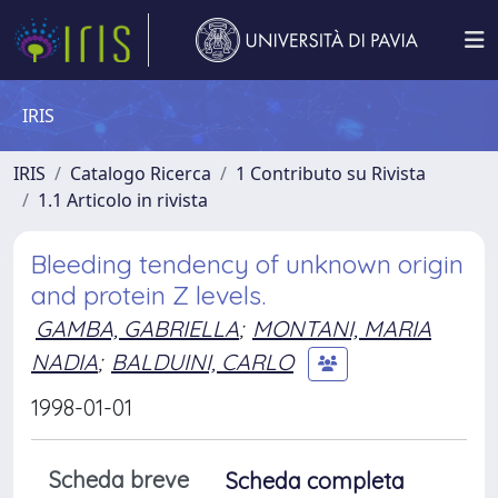
IRIS
IRIS
Catalogo Ricerca
1 Contributo su Rivista
1.1 Articolo in rivista
Bleeding tendency of unknown origin
and protein Z levels.
GAMBA, GABRIELLA
;
MONTANI, MARIA
NADIA
;
BALDUINI, CARLO
1998-01-01
Scheda breve
Scheda completa