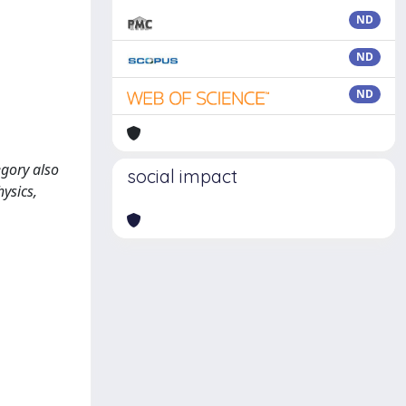
ND
ND
ND
egory also
social impact
hysics,