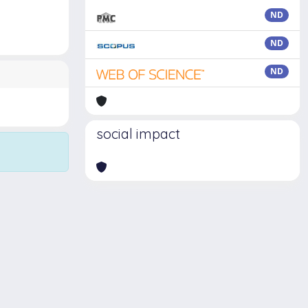
ND
ND
ND
social impact